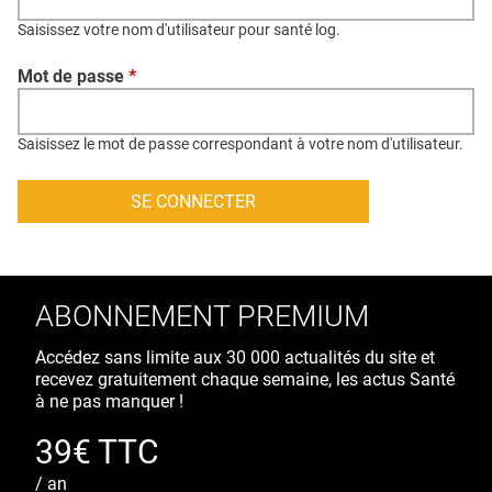
QUI SOMMES-NOUS ?
Saisissez votre nom d'utilisateur pour santé log.
PUBLICITÉ
Mot de passe
*
CONDITIONS GÉNÉRALES
CONTACT
Saisissez le mot de passe correspondant à votre nom d'utilisateur.
CRÉDITS
ABONNEMENT PREMIUM
Accédez sans limite aux 30 000 actualités du site et
recevez gratuitement chaque semaine, les actus Santé
à ne pas manquer !
39€ TTC
/ an