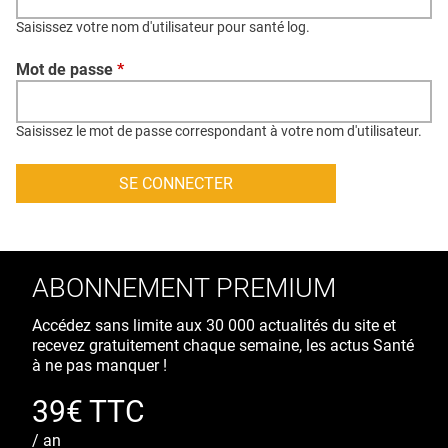
QUI SOMMES-NOUS ?
Saisissez votre nom d'utilisateur pour santé log.
PUBLICITÉ
Mot de passe
*
CONDITIONS GÉNÉRALES
CONTACT
Saisissez le mot de passe correspondant à votre nom d'utilisateur.
CRÉDITS
ABONNEMENT PREMIUM
Accédez sans limite aux 30 000 actualités du site et
recevez gratuitement chaque semaine, les actus Santé
à ne pas manquer !
39€ TTC
/ an