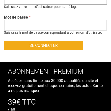
QUI SOMMES-NOUS ?
Saisissez votre nom d'utilisateur pour santé log.
PUBLICITÉ
Mot de passe
*
CONDITIONS GÉNÉRALES
CONTACT
Saisissez le mot de passe correspondant à votre nom d'utilisateur.
CRÉDITS
ABONNEMENT PREMIUM
Accédez sans limite aux 30 000 actualités du site et
recevez gratuitement chaque semaine, les actus Santé
à ne pas manquer !
39€ TTC
/ an