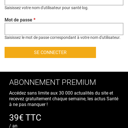
QUI SOMMES-NOUS ?
Saisissez votre nom d'utilisateur pour santé log.
PUBLICITÉ
Mot de passe
*
CONDITIONS GÉNÉRALES
CONTACT
Saisissez le mot de passe correspondant à votre nom d'utilisateur.
CRÉDITS
ABONNEMENT PREMIUM
Accédez sans limite aux 30 000 actualités du site et
recevez gratuitement chaque semaine, les actus Santé
à ne pas manquer !
39€ TTC
/ an