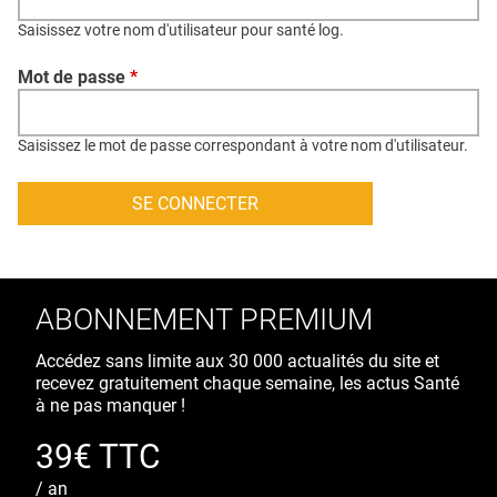
QUI SOMMES-NOUS ?
Saisissez votre nom d'utilisateur pour santé log.
PUBLICITÉ
Mot de passe
*
CONDITIONS GÉNÉRALES
CONTACT
Saisissez le mot de passe correspondant à votre nom d'utilisateur.
CRÉDITS
ABONNEMENT PREMIUM
Accédez sans limite aux 30 000 actualités du site et
recevez gratuitement chaque semaine, les actus Santé
à ne pas manquer !
39€ TTC
/ an