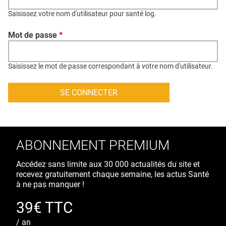
QUI SOMMES-NOUS ?
Saisissez votre nom d'utilisateur pour santé log.
PUBLICITÉ
Mot de passe
*
CONDITIONS GÉNÉRALES
CONTACT
Saisissez le mot de passe correspondant à votre nom d'utilisateur.
CRÉDITS
ABONNEMENT PREMIUM
Accédez sans limite aux 30 000 actualités du site et
recevez gratuitement chaque semaine, les actus Santé
à ne pas manquer !
39€ TTC
/ an