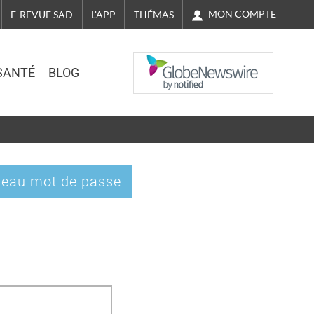
MON COMPTE
E-REVUE SAD
L'APP
THÉMAS
NASDAQ
SANTÉ
BLOG
eau mot de passe