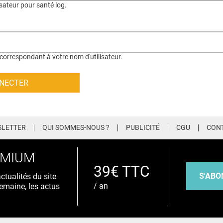
isateur pour santé log.
correspondant à votre nom d'utilisateur.
LETTER
QUI SOMMES-NOUS ?
PUBLICITÉ
CGU
CON
EMIUM
39€ TTC
S'ABO
tualités du site
/ an
emaine, les actus