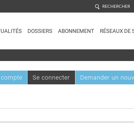
RECHERCHER
UALITÉS
DOSSIERS
ABONNEMENT
RÉSEAUX DE 
Jump to navigation
(onglet
 compte
Se connecter
Demander un nouv
actif)