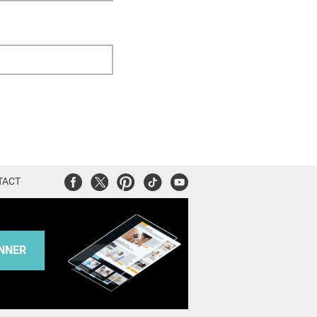
Facebook
Twitter
Pinterest
Tiktok
Youtube
TACT
NNER