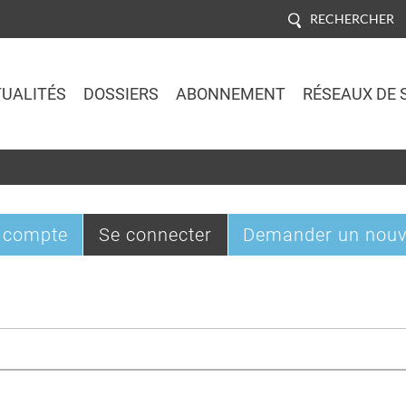
RECHERCHER
UALITÉS
DOSSIERS
ABONNEMENT
RÉSEAUX DE 
Jump to navigation
(onglet
 compte
Se connecter
Demander un nouv
actif)