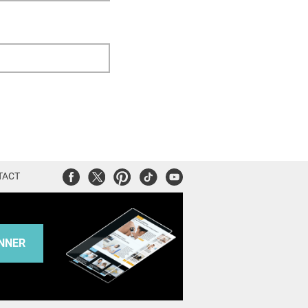
Facebook
Twitter
Pinterest
Tiktok
Youtube
TACT
NNER