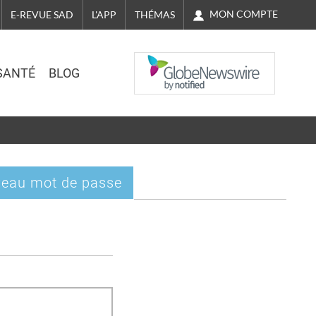
MON COMPTE
E-REVUE SAD
L'APP
THÉMAS
NASDAQ
SANTÉ
BLOG
eau mot de passe