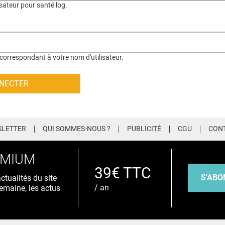
isateur pour santé log.
correspondant à votre nom d'utilisateur.
LETTER
QUI SOMMES-NOUS ?
PUBLICITÉ
CGU
CON
EMIUM
39€ TTC
S'ABO
tualités du site
/ an
emaine, les actus