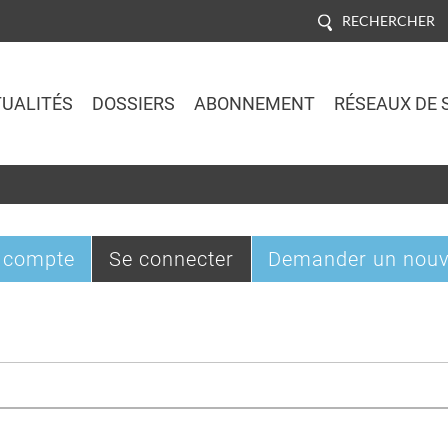
RECHERCHER
UALITÉS
DOSSIERS
ABONNEMENT
RÉSEAUX DE 
Jump to navigation
(onglet
 compte
Se connecter
Demander un nouv
actif)