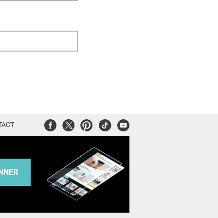
Facebook
Twitter
Pinterest
Tiktok
Youtube
TACT
NNER