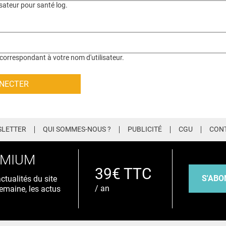
isateur pour santé log.
correspondant à votre nom d'utilisateur.
LETTER
QUI SOMMES-NOUS ?
PUBLICITÉ
CGU
CON
EMIUM
39€ TTC
S'ABO
tualités du site
/ an
emaine, les actus