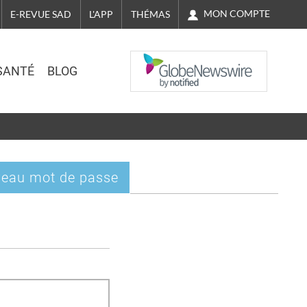
MON COMPTE
E-REVUE SAD
L'APP
THÉMAS
NASDAQ
SANTÉ
BLOG
eau mot de passe