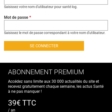
QUI SOMMES-NOUS ?
Saisissez votre nom d'utilisateur pour santé log.
PUBLICITÉ
Mot de passe
*
CONDITIONS GÉNÉRALES
CONTACT
Saisissez le mot de passe correspondant à votre nom d'utilisateur.
CRÉDITS
ABONNEMENT PREMIUM
Accédez sans limite aux 30 000 actualités du site et
recevez gratuitement chaque semaine, les actus Santé
à ne pas manquer !
39€ TTC
/ an