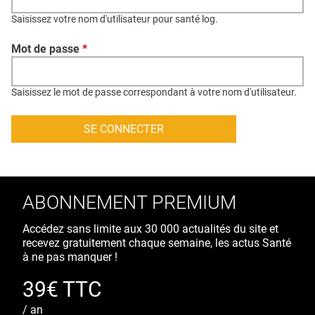
QUI SOMMES-NOUS ?
Saisissez votre nom d'utilisateur pour santé log.
PUBLICITÉ
Mot de passe
*
CONDITIONS GÉNÉRALES
CONTACT
Saisissez le mot de passe correspondant à votre nom d'utilisateur.
CRÉDITS
ABONNEMENT PREMIUM
Accédez sans limite aux 30 000 actualités du site et
recevez gratuitement chaque semaine, les actus Santé
à ne pas manquer !
39€ TTC
/ an