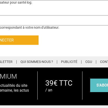
isateur pour santé log.
correspondant à votre nom d'utilisateur.
LETTER
QUI SOMMES-NOUS ?
PUBLICITÉ
CGU
CON
EMIUM
39€ TTC
S'ABO
tualités du site
/ an
emaine, les actus