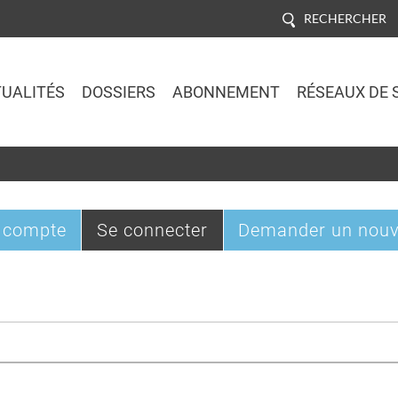
RECHERCHER
UALITÉS
DOSSIERS
ABONNEMENT
RÉSEAUX DE 
Jump to navigation
(onglet
 compte
Se connecter
Demander un nouv
actif)