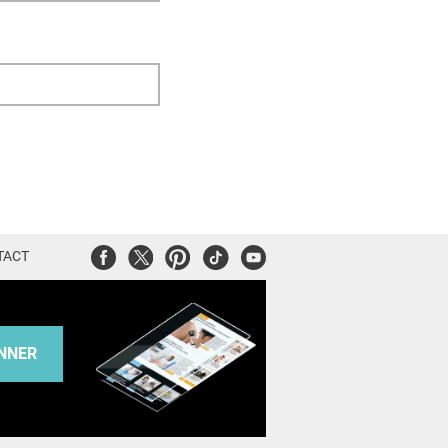
Facebook
Twitter
Pinterest
Tiktok
Youtube
TACT
NNER