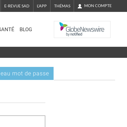
MON COMPTE
E-REVUE SAD
L'APP
THÉMAS
NASDAQ
SANTÉ
BLOG
eau mot de passe