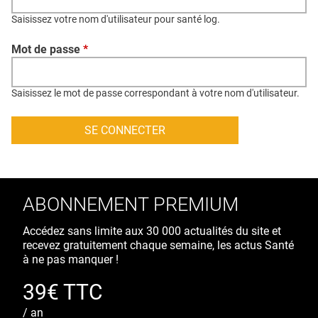
QUI SOMMES-NOUS ?
Saisissez votre nom d'utilisateur pour santé log.
PUBLICITÉ
Mot de passe
*
CONDITIONS GÉNÉRALES
CONTACT
Saisissez le mot de passe correspondant à votre nom d'utilisateur.
CRÉDITS
ABONNEMENT PREMIUM
Accédez sans limite aux 30 000 actualités du site et
recevez gratuitement chaque semaine, les actus Santé
à ne pas manquer !
39€ TTC
/ an