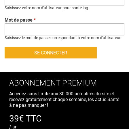
QUI SOMMES-NOUS ?
Saisissez votre nom d'utilisateur pour santé log.
PUBLICITÉ
Mot de passe
*
CONDITIONS GÉNÉRALES
CONTACT
Saisissez le mot de passe correspondant à votre nom d'utilisateur.
CRÉDITS
ABONNEMENT PREMIUM
Accédez sans limite aux 30 000 actualités du site et
recevez gratuitement chaque semaine, les actus Santé
à ne pas manquer !
39€ TTC
/ an