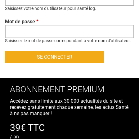
QUI SOMMES-NOUS ?
Saisissez votre nom d'utilisateur pour santé log.
PUBLICITÉ
Mot de passe
*
CONDITIONS GÉNÉRALES
CONTACT
Saisissez le mot de passe correspondant à votre nom d'utilisateur.
CRÉDITS
ABONNEMENT PREMIUM
Accédez sans limite aux 30 000 actualités du site et
recevez gratuitement chaque semaine, les actus Santé
à ne pas manquer !
39€ TTC
/ an