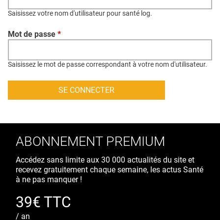
QUI SOMMES-NOUS ?
Saisissez votre nom d'utilisateur pour santé log.
PUBLICITÉ
Mot de passe
*
CONDITIONS GÉNÉRALES
CONTACT
Saisissez le mot de passe correspondant à votre nom d'utilisateur.
CRÉDITS
ABONNEMENT PREMIUM
Accédez sans limite aux 30 000 actualités du site et
recevez gratuitement chaque semaine, les actus Santé
à ne pas manquer !
39€ TTC
/ an