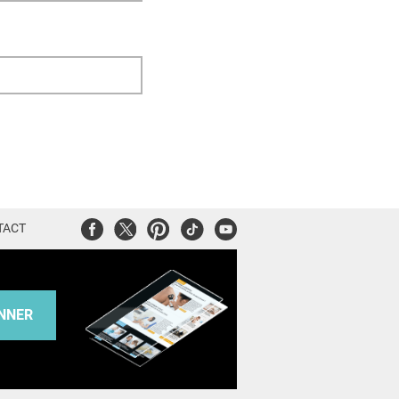
Facebook
Twitter
Pinterest
Tiktok
Youtube
TACT
NNER