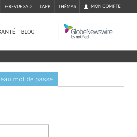
MON COMPTE
E-REVUE SAD
L'APP
THÉMAS
NASDAQ
SANTÉ
BLOG
eau mot de passe