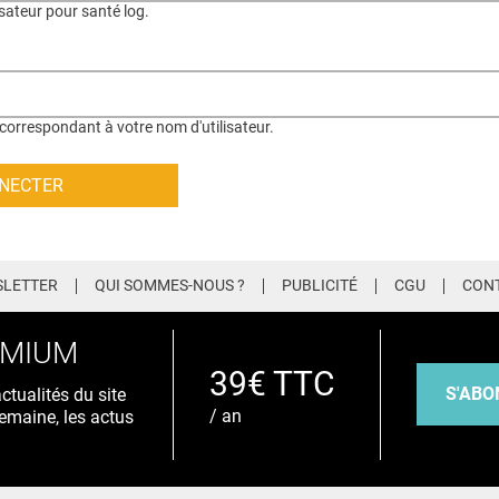
isateur pour santé log.
correspondant à votre nom d'utilisateur.
LETTER
QUI SOMMES-NOUS ?
PUBLICITÉ
CGU
CON
EMIUM
39€ TTC
S'ABO
tualités du site
/ an
emaine, les actus