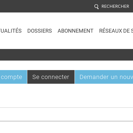
RECHERCHER
UALITÉS
DOSSIERS
ABONNEMENT
RÉSEAUX DE 
Jump to navigation
(onglet
 compte
Se connecter
Demander un nouv
actif)