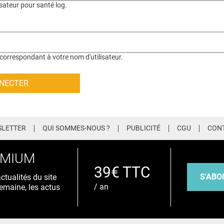
isateur pour santé log.
correspondant à votre nom d'utilisateur.
LETTER
QUI SOMMES-NOUS ?
PUBLICITÉ
CGU
CON
EMIUM
39€ TTC
S'ABO
tualités du site
/ an
emaine, les actus