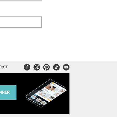
Facebook
Twitter
Pinterest
Tiktok
Youtube
TACT
NNER