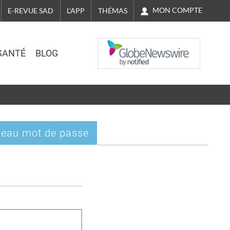
MON COMPTE
E-REVUE SAD
L'APP
THÉMAS
NASDAQ
SANTÉ
BLOG
eau mot de passe