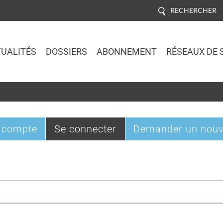
RECHERCHER
UALITÉS
DOSSIERS
ABONNEMENT
RÉSEAUX DE 
Jump to navigation
(onglet
 compte
Se connecter
Demander un nouv
actif)