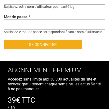
QUI SOMMES-NOUS ?
Saisissez votre nom d'utilisateur pour santé log.
PUBLICITÉ
Mot de passe
*
CONDITIONS GÉNÉRALES
CONTACT
Saisissez le mot de passe correspondant à votre nom d'utilisateur.
CRÉDITS
ABONNEMENT PREMIUM
Accédez sans limite aux 30 000 actualités du site et
recevez gratuitement chaque semaine, les actus Santé
à ne pas manquer !
39€ TTC
/ an