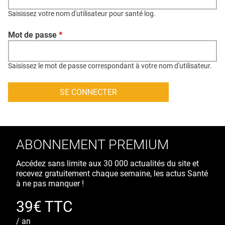
QUI SOMMES-NOUS ?
Saisissez votre nom d'utilisateur pour santé log.
PUBLICITÉ
Mot de passe
*
CONDITIONS GÉNÉRALES
CONTACT
Saisissez le mot de passe correspondant à votre nom d'utilisateur.
CRÉDITS
ABONNEMENT PREMIUM
Accédez sans limite aux 30 000 actualités du site et
recevez gratuitement chaque semaine, les actus Santé
à ne pas manquer !
39€ TTC
/ an