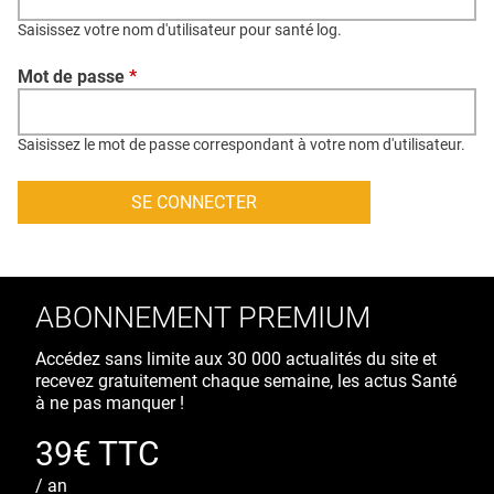
QUI SOMMES-NOUS ?
Saisissez votre nom d'utilisateur pour santé log.
PUBLICITÉ
Mot de passe
*
CONDITIONS GÉNÉRALES
CONTACT
Saisissez le mot de passe correspondant à votre nom d'utilisateur.
CRÉDITS
ABONNEMENT PREMIUM
Accédez sans limite aux 30 000 actualités du site et
recevez gratuitement chaque semaine, les actus Santé
à ne pas manquer !
39€ TTC
/ an