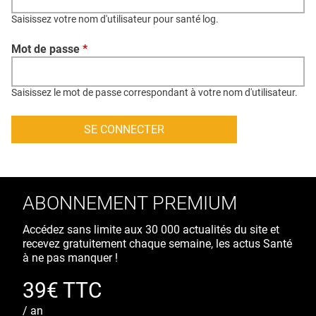
QUI SOMMES-NOUS ?
Saisissez votre nom d'utilisateur pour santé log.
PUBLICITÉ
Mot de passe
*
CONDITIONS GÉNÉRALES
CONTACT
Saisissez le mot de passe correspondant à votre nom d'utilisateur.
CRÉDITS
ABONNEMENT PREMIUM
Accédez sans limite aux 30 000 actualités du site et
recevez gratuitement chaque semaine, les actus Santé
à ne pas manquer !
39€ TTC
/ an