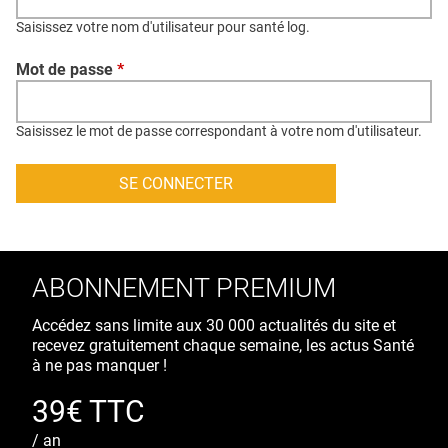
QUI SOMMES-NOUS ?
Saisissez votre nom d'utilisateur pour santé log.
PUBLICITÉ
Mot de passe
*
CONDITIONS GÉNÉRALES
CONTACT
Saisissez le mot de passe correspondant à votre nom d'utilisateur.
CRÉDITS
ABONNEMENT PREMIUM
Accédez sans limite aux 30 000 actualités du site et
recevez gratuitement chaque semaine, les actus Santé
à ne pas manquer !
39€ TTC
/ an