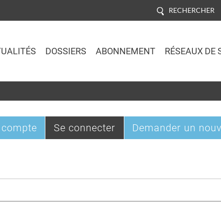
RECHERCHER
UALITÉS
DOSSIERS
ABONNEMENT
RÉSEAUX DE 
Jump to navigation
(onglet
 compte
Se connecter
Demander un nouv
actif)