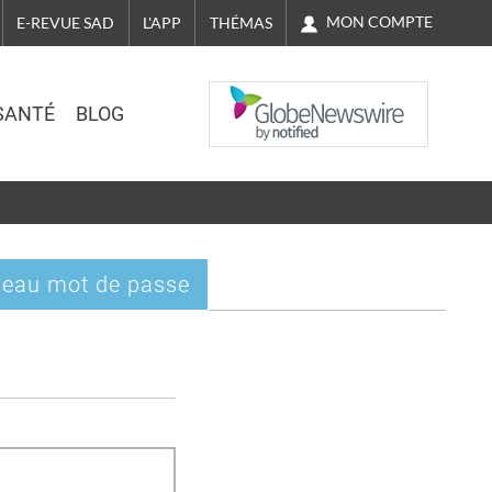
MON COMPTE
E-REVUE SAD
L'APP
THÉMAS
NASDAQ
SANTÉ
BLOG
eau mot de passe