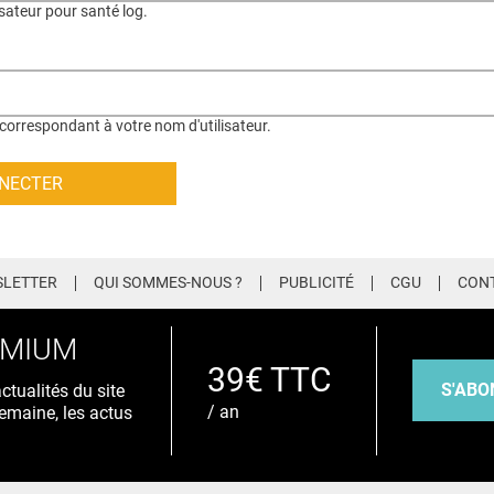
isateur pour santé log.
correspondant à votre nom d'utilisateur.
LETTER
QUI SOMMES-NOUS ?
PUBLICITÉ
CGU
CON
EMIUM
39€ TTC
S'ABO
tualités du site
/ an
emaine, les actus