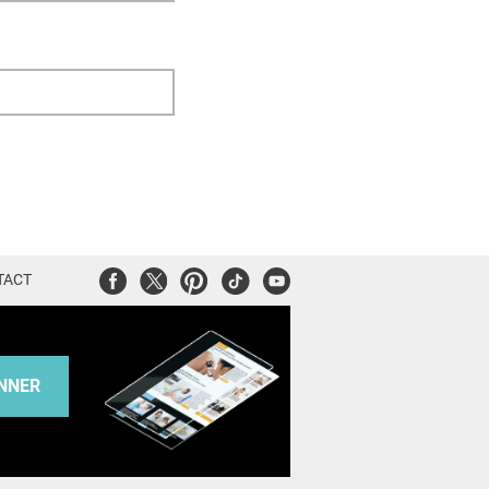
Facebook
Twitter
Pinterest
Tiktok
Youtube
TACT
NNER