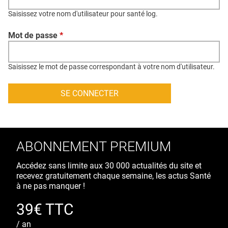
QUI SOMMES-NOUS ?
Saisissez votre nom d'utilisateur pour santé log.
PUBLICITÉ
Mot de passe
*
CONDITIONS GÉNÉRALES
CONTACT
Saisissez le mot de passe correspondant à votre nom d'utilisateur.
CRÉDITS
ABONNEMENT PREMIUM
Accédez sans limite aux 30 000 actualités du site et
recevez gratuitement chaque semaine, les actus Santé
à ne pas manquer !
39€ TTC
/ an