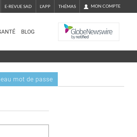
MON COMPTE
E-REVUE SAD
L'APP
THÉMAS
NASDAQ
SANTÉ
BLOG
eau mot de passe