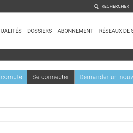
RECHERCHER
UALITÉS
DOSSIERS
ABONNEMENT
RÉSEAUX DE 
Jump to navigation
(onglet
 compte
Se connecter
Demander un nouv
actif)