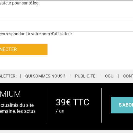
isateur pour santé log.
correspondant à votre nom d'utilisateur.
LETTER
QUI SOMMES-NOUS ?
PUBLICITÉ
CGU
CON
EMIUM
39€ TTC
S'ABO
tualités du site
/ an
emaine, les actus