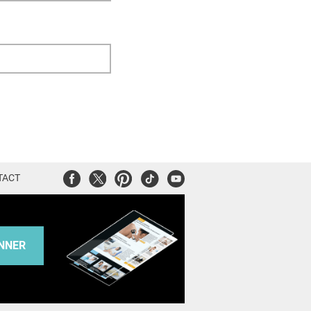
Facebook
Twitter
Pinterest
Tiktok
Youtube
TACT
NNER