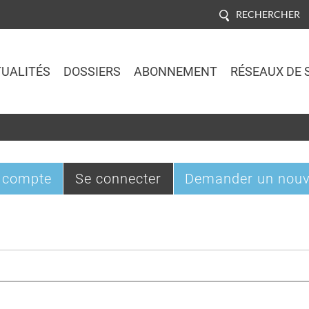
RECHERCHER
UALITÉS
DOSSIERS
ABONNEMENT
RÉSEAUX DE 
Jump to navigation
(onglet
 compte
Se connecter
Demander un nouv
actif)