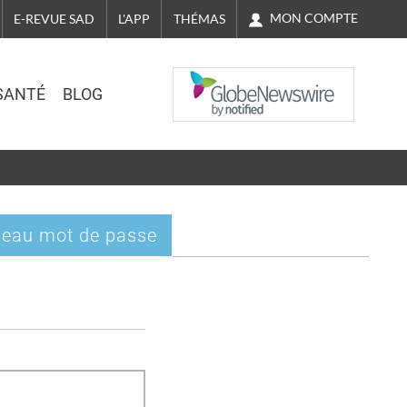
MON COMPTE
E-REVUE SAD
L'APP
THÉMAS
NASDAQ
SANTÉ
BLOG
eau mot de passe