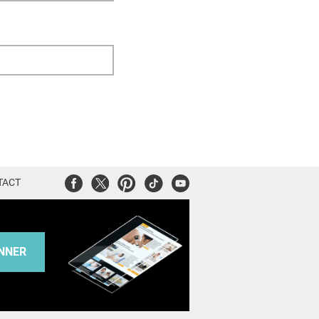
Facebook
Twitter
Pinterest
Tiktok
Youtube
TACT
NNER