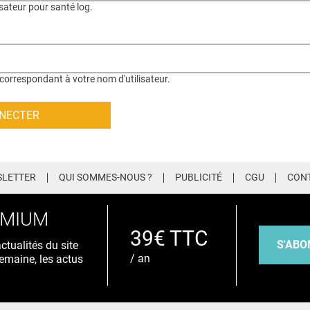
isateur pour santé log.
correspondant à votre nom d'utilisateur.
LETTER
QUI SOMMES-NOUS ?
PUBLICITÉ
CGU
CON
EMIUM
39€ TTC
S'ABO
tualités du site
/ an
emaine, les actus