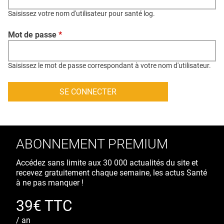
QUI SOMMES-NOUS ?
Saisissez votre nom d'utilisateur pour santé log.
PUBLICITÉ
Mot de passe
*
CONDITIONS GÉNÉRALES
CONTACT
Saisissez le mot de passe correspondant à votre nom d'utilisateur.
CRÉDITS
ABONNEMENT PREMIUM
Accédez sans limite aux 30 000 actualités du site et
recevez gratuitement chaque semaine, les actus Santé
à ne pas manquer !
39€ TTC
/ an