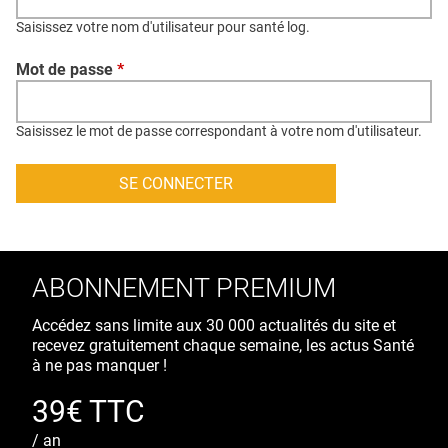
QUI SOMMES-NOUS ?
Saisissez votre nom d'utilisateur pour santé log.
PUBLICITÉ
Mot de passe
*
CONDITIONS GÉNÉRALES
CONTACT
Saisissez le mot de passe correspondant à votre nom d'utilisateur.
CRÉDITS
ABONNEMENT PREMIUM
Accédez sans limite aux 30 000 actualités du site et
recevez gratuitement chaque semaine, les actus Santé
à ne pas manquer !
39€ TTC
/ an