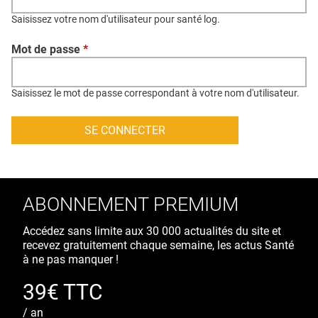
QUI SOMMES-NOUS ?
Saisissez votre nom d'utilisateur pour santé log.
PUBLICITÉ
Mot de passe
*
CONDITIONS GÉNÉRALES
CONTACT
Saisissez le mot de passe correspondant à votre nom d'utilisateur.
CRÉDITS
ABONNEMENT PREMIUM
Accédez sans limite aux 30 000 actualités du site et
recevez gratuitement chaque semaine, les actus Santé
à ne pas manquer !
39€ TTC
/ an