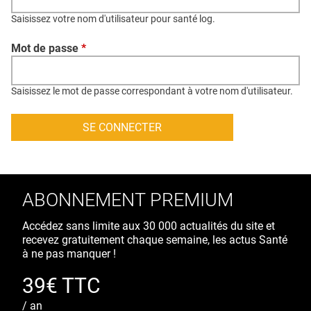
QUI SOMMES-NOUS ?
Saisissez votre nom d'utilisateur pour santé log.
PUBLICITÉ
Mot de passe
*
CONDITIONS GÉNÉRALES
CONTACT
Saisissez le mot de passe correspondant à votre nom d'utilisateur.
CRÉDITS
ABONNEMENT PREMIUM
Accédez sans limite aux 30 000 actualités du site et
recevez gratuitement chaque semaine, les actus Santé
à ne pas manquer !
39€ TTC
/ an