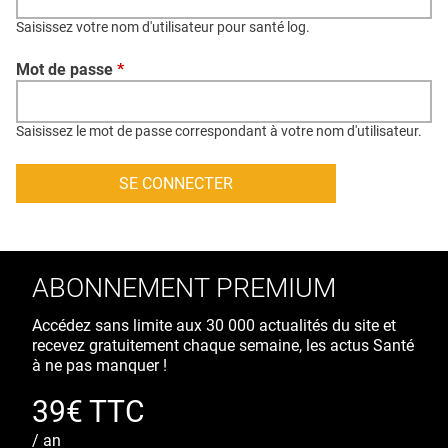
QUI SOMMES-NOUS ?
Saisissez votre nom d'utilisateur pour santé log.
PUBLICITÉ
Mot de passe
*
CONDITIONS GÉNÉRALES
CONTACT
Saisissez le mot de passe correspondant à votre nom d'utilisateur.
CRÉDITS
ABONNEMENT PREMIUM
Accédez sans limite aux 30 000 actualités du site et
recevez gratuitement chaque semaine, les actus Santé
à ne pas manquer !
39€ TTC
/ an