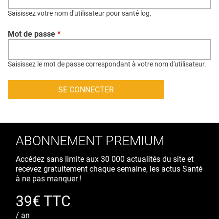
QUI SOMMES-NOUS ?
Saisissez votre nom d'utilisateur pour santé log.
PUBLICITÉ
Mot de passe
*
CONDITIONS GÉNÉRALES
CONTACT
Saisissez le mot de passe correspondant à votre nom d'utilisateur.
CRÉDITS
ABONNEMENT PREMIUM
Accédez sans limite aux 30 000 actualités du site et
recevez gratuitement chaque semaine, les actus Santé
à ne pas manquer !
39€ TTC
/ an