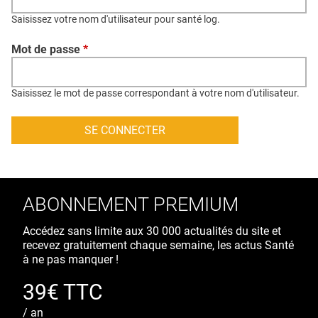
QUI SOMMES-NOUS ?
Saisissez votre nom d'utilisateur pour santé log.
PUBLICITÉ
Mot de passe
*
CONDITIONS GÉNÉRALES
CONTACT
Saisissez le mot de passe correspondant à votre nom d'utilisateur.
CRÉDITS
ABONNEMENT PREMIUM
Accédez sans limite aux 30 000 actualités du site et
recevez gratuitement chaque semaine, les actus Santé
à ne pas manquer !
39€ TTC
/ an