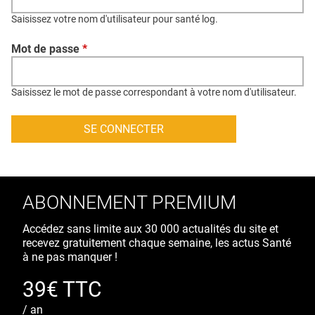
QUI SOMMES-NOUS ?
Saisissez votre nom d'utilisateur pour santé log.
PUBLICITÉ
Mot de passe
*
CONDITIONS GÉNÉRALES
CONTACT
Saisissez le mot de passe correspondant à votre nom d'utilisateur.
CRÉDITS
ABONNEMENT PREMIUM
Accédez sans limite aux 30 000 actualités du site et
recevez gratuitement chaque semaine, les actus Santé
à ne pas manquer !
39€ TTC
/ an