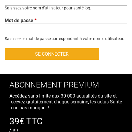
QUI SOMMES-NOUS ?
Saisissez votre nom d'utilisateur pour santé log.
PUBLICITÉ
Mot de passe
*
CONDITIONS GÉNÉRALES
CONTACT
Saisissez le mot de passe correspondant à votre nom d'utilisateur.
CRÉDITS
ABONNEMENT PREMIUM
Accédez sans limite aux 30 000 actualités du site et
recevez gratuitement chaque semaine, les actus Santé
à ne pas manquer !
39€ TTC
/ an