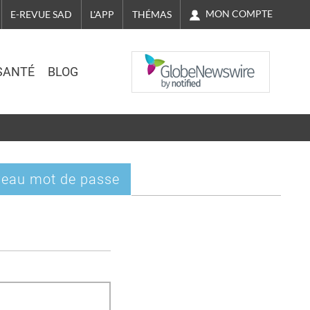
MON COMPTE
E-REVUE SAD
L'APP
THÉMAS
NASDAQ
SANTÉ
BLOG
eau mot de passe