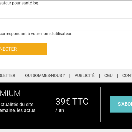
isateur pour santé log.
correspondant à votre nom d'utilisateur.
LETTER
QUI SOMMES-NOUS ?
PUBLICITÉ
CGU
CON
EMIUM
39€ TTC
S'ABO
tualités du site
/ an
emaine, les actus