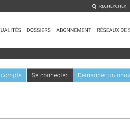
RECHERCHER
UALITÉS
DOSSIERS
ABONNEMENT
RÉSEAUX DE 
Jump to navigation
(onglet
 compte
Se connecter
Demander un nouv
actif)