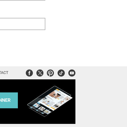
Facebook
Twitter
Pinterest
Tiktok
Youtube
TACT
NNER