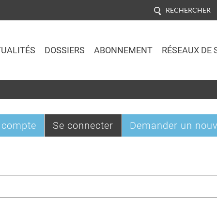
RECHERCHER
UALITÉS
DOSSIERS
ABONNEMENT
RÉSEAUX DE 
Jump to navigation
(onglet
 compte
Se connecter
Demander un nouv
actif)