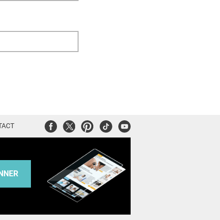
Facebook
Twitter
Pinterest
Tiktok
Youtube
TACT
NNER