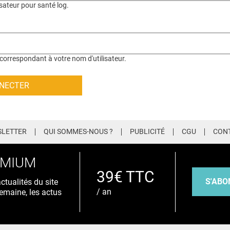
isateur pour santé log.
correspondant à votre nom d'utilisateur.
LETTER
QUI SOMMES-NOUS ?
PUBLICITÉ
CGU
CON
EMIUM
39€ TTC
S'ABO
tualités du site
/ an
emaine, les actus