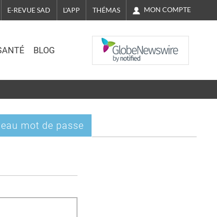
MON COMPTE
E-REVUE SAD
L'APP
THÉMAS
NASDAQ
SANTÉ
BLOG
eau mot de passe