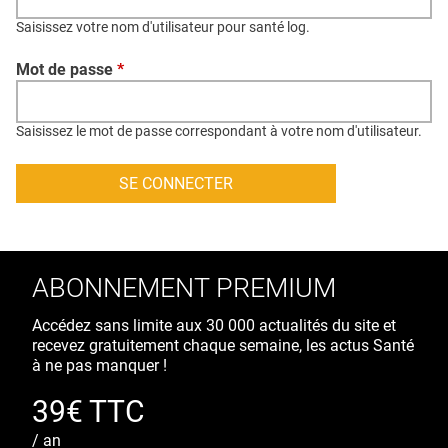
QUI SOMMES-NOUS ?
Saisissez votre nom d'utilisateur pour santé log.
PUBLICITÉ
Mot de passe
*
CONDITIONS GÉNÉRALES
CONTACT
Saisissez le mot de passe correspondant à votre nom d'utilisateur.
CRÉDITS
ABONNEMENT PREMIUM
Accédez sans limite aux 30 000 actualités du site et
recevez gratuitement chaque semaine, les actus Santé
à ne pas manquer !
39€ TTC
/ an