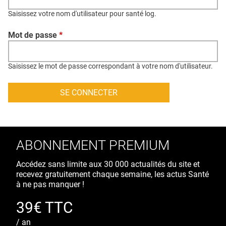
QUI SOMMES-NOUS ?
Saisissez votre nom d'utilisateur pour santé log.
PUBLICITÉ
Mot de passe
*
CONDITIONS GÉNÉRALES
CONTACT
Saisissez le mot de passe correspondant à votre nom d'utilisateur.
CRÉDITS
ABONNEMENT PREMIUM
Accédez sans limite aux 30 000 actualités du site et
recevez gratuitement chaque semaine, les actus Santé
à ne pas manquer !
39€ TTC
/ an