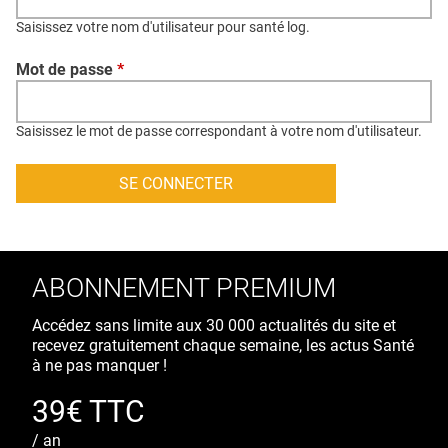
QUI SOMMES-NOUS ?
Saisissez votre nom d'utilisateur pour santé log.
PUBLICITÉ
Mot de passe
*
CONDITIONS GÉNÉRALES
CONTACT
Saisissez le mot de passe correspondant à votre nom d'utilisateur.
CRÉDITS
ABONNEMENT PREMIUM
Accédez sans limite aux 30 000 actualités du site et
recevez gratuitement chaque semaine, les actus Santé
à ne pas manquer !
39€ TTC
/ an