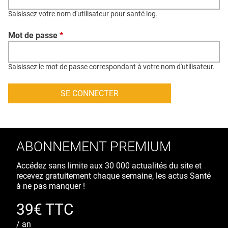
QUI SOMMES-NOUS ?
Saisissez votre nom d'utilisateur pour santé log.
PUBLICITÉ
Mot de passe
*
CONDITIONS GÉNÉRALES
CONTACT
Saisissez le mot de passe correspondant à votre nom d'utilisateur.
CRÉDITS
ABONNEMENT PREMIUM
Accédez sans limite aux 30 000 actualités du site et
recevez gratuitement chaque semaine, les actus Santé
à ne pas manquer !
39€ TTC
/ an