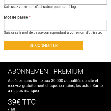
QUI SOMMES-NOUS ?
Saisissez votre nom d'utilisateur pour santé log.
PUBLICITÉ
Mot de passe
*
CONDITIONS GÉNÉRALES
CONTACT
Saisissez le mot de passe correspondant à votre nom d'utilisateur.
CRÉDITS
ABONNEMENT PREMIUM
Accédez sans limite aux 30 000 actualités du site et
recevez gratuitement chaque semaine, les actus Santé
à ne pas manquer !
39€ TTC
/ an