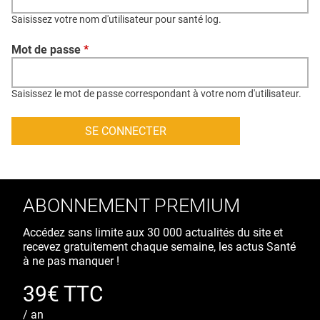
QUI SOMMES-NOUS ?
Saisissez votre nom d'utilisateur pour santé log.
PUBLICITÉ
Mot de passe
*
CONDITIONS GÉNÉRALES
CONTACT
Saisissez le mot de passe correspondant à votre nom d'utilisateur.
CRÉDITS
ABONNEMENT PREMIUM
Accédez sans limite aux 30 000 actualités du site et
recevez gratuitement chaque semaine, les actus Santé
à ne pas manquer !
39€ TTC
/ an