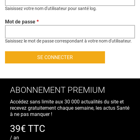
QUI SOMMES-NOUS ?
Saisissez votre nom d'utilisateur pour santé log.
PUBLICITÉ
Mot de passe
*
CONDITIONS GÉNÉRALES
CONTACT
Saisissez le mot de passe correspondant à votre nom d'utilisateur.
CRÉDITS
ABONNEMENT PREMIUM
Accédez sans limite aux 30 000 actualités du site et
recevez gratuitement chaque semaine, les actus Santé
à ne pas manquer !
39€ TTC
/ an