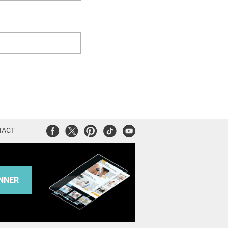
Facebook
Twitter
Pinterest
Tiktok
Youtube
TACT
NNER