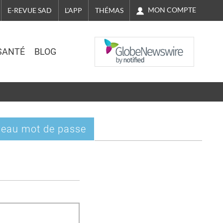
MON COMPTE
E-REVUE SAD
L'APP
THÉMAS
NASDAQ
SANTÉ
BLOG
eau mot de passe