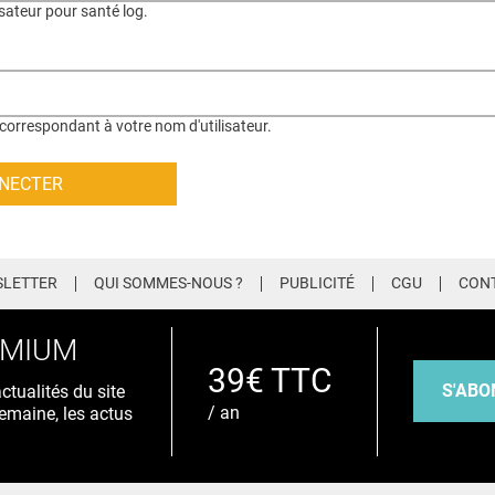
isateur pour santé log.
correspondant à votre nom d'utilisateur.
LETTER
QUI SOMMES-NOUS ?
PUBLICITÉ
CGU
CON
EMIUM
39€ TTC
S'ABO
tualités du site
/ an
emaine, les actus