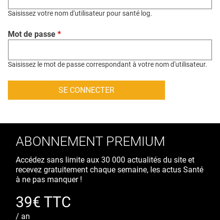
QUI SOMMES-NOUS ?
Saisissez votre nom d'utilisateur pour santé log.
PUBLICITÉ
Mot de passe
*
CONDITIONS GÉNÉRALES
CONTACT
Saisissez le mot de passe correspondant à votre nom d'utilisateur.
CRÉDITS
ABONNEMENT PREMIUM
Accédez sans limite aux 30 000 actualités du site et
recevez gratuitement chaque semaine, les actus Santé
à ne pas manquer !
39€ TTC
/ an