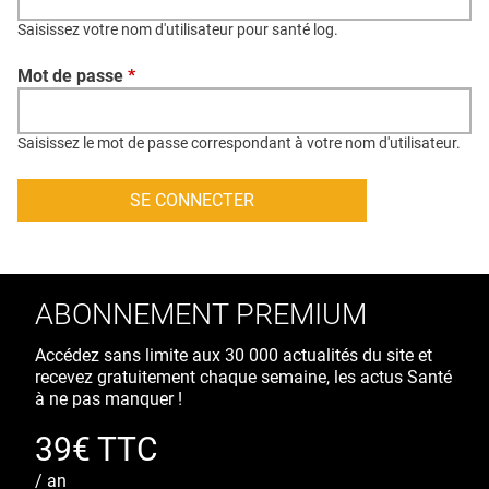
QUI SOMMES-NOUS ?
Saisissez votre nom d'utilisateur pour santé log.
PUBLICITÉ
Mot de passe
*
CONDITIONS GÉNÉRALES
CONTACT
Saisissez le mot de passe correspondant à votre nom d'utilisateur.
CRÉDITS
ABONNEMENT PREMIUM
Accédez sans limite aux 30 000 actualités du site et
recevez gratuitement chaque semaine, les actus Santé
à ne pas manquer !
39€ TTC
/ an