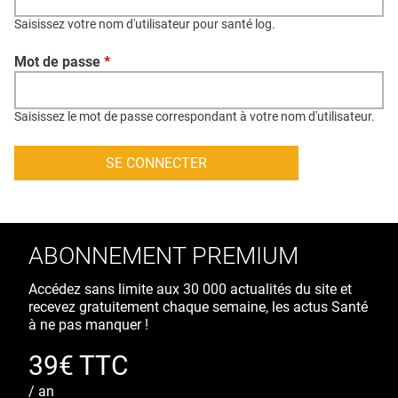
QUI SOMMES-NOUS ?
Saisissez votre nom d'utilisateur pour santé log.
PUBLICITÉ
Mot de passe
*
CONDITIONS GÉNÉRALES
CONTACT
Saisissez le mot de passe correspondant à votre nom d'utilisateur.
CRÉDITS
ABONNEMENT PREMIUM
Accédez sans limite aux 30 000 actualités du site et
recevez gratuitement chaque semaine, les actus Santé
à ne pas manquer !
39€ TTC
/ an