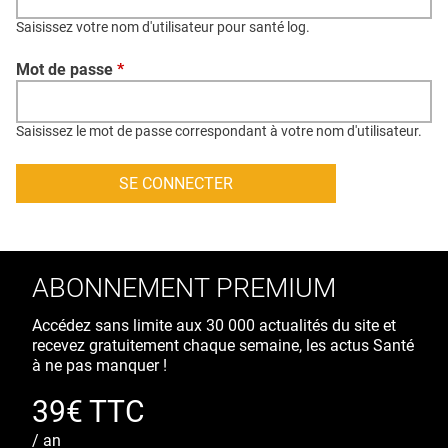
QUI SOMMES-NOUS ?
Saisissez votre nom d'utilisateur pour santé log.
PUBLICITÉ
Mot de passe
*
CONDITIONS GÉNÉRALES
CONTACT
Saisissez le mot de passe correspondant à votre nom d'utilisateur.
CRÉDITS
ABONNEMENT PREMIUM
Accédez sans limite aux 30 000 actualités du site et
recevez gratuitement chaque semaine, les actus Santé
à ne pas manquer !
39€ TTC
/ an